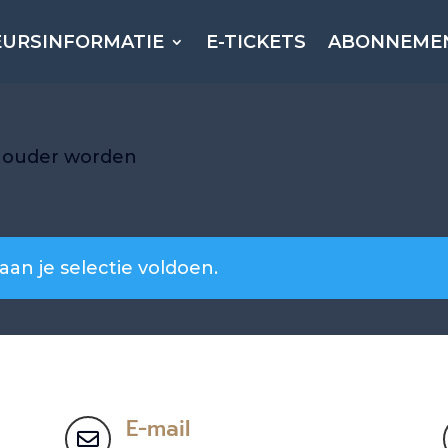
EURSINFORMATIE
E-TICKETS
ABONNEME
houder worden
n je selectie voldoen.
E-mail
