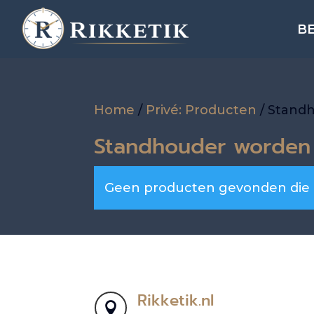
B
Home
/
Privé: Producten
/ Stand
Standhouder worden
Geen producten gevonden die aa
Rikketik.nl
