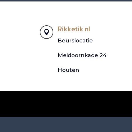
Rikketik.nl

Beurslocatie
Meidoornkade 24
Houten