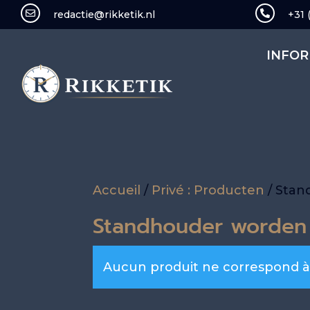

redactie@rikketik.nl

+31 
INFOR
Accueil
/
Privé : Producten
/ Sta
Standhouder worden
Aucun produit ne correspond à 