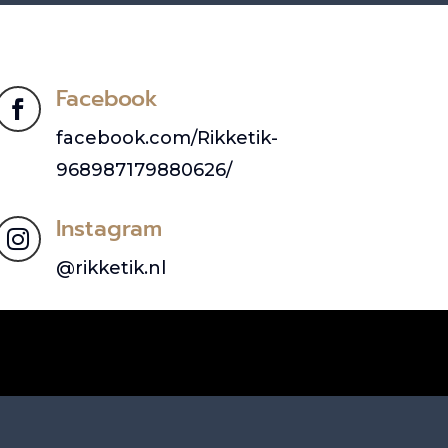
Facebook

facebook.com/Rikketik-
968987179880626/
Instagram

@rikketik.nl