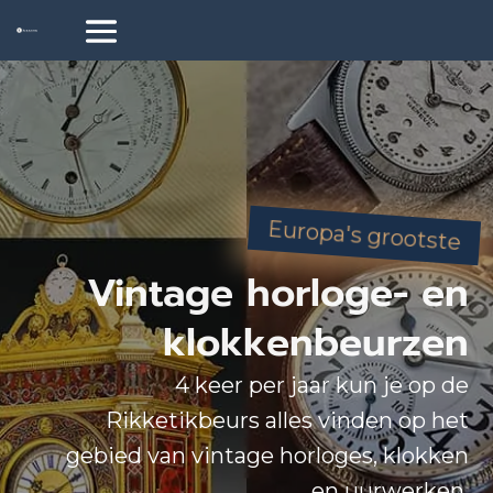
Europa's grootste
Vintage horloge- en
klokkenbeurzen
4 keer per jaar kun je op de
Rikketikbeurs alles vinden op het
gebied van vintage horloges, klokken
en uurwerken.