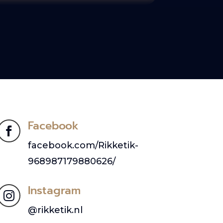
Facebook

facebook.com/Rikketik-
968987179880626/
Instagram

@rikketik.nl