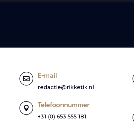
E-mail

redactie@rikketik.nl
Telefoonnummer

+31 (0) 653 555 181