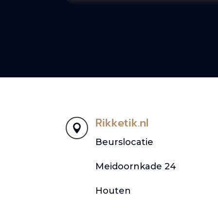
Rikketik.nl

Beurslocatie
Meidoornkade 24
Houten