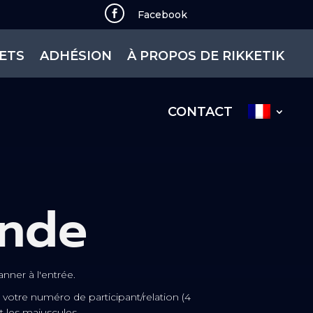

Facebook
KETS
ADHÉSION
À PROPOS DE RIKKETIK
CONTACT
ande
nner à l'entrée.
votre numéro de participant/relation (4
et les majuscules.