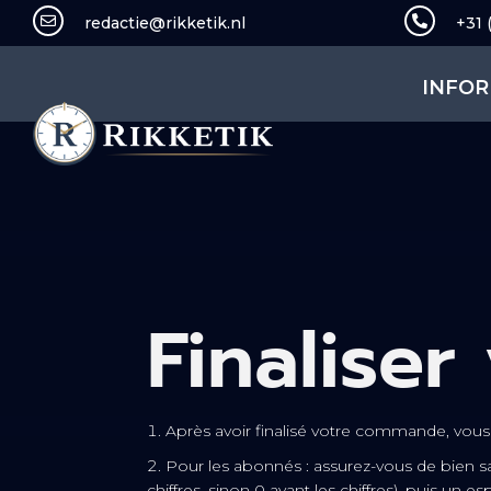

redactie@rikketik.nl

+31 
INFOR
Finalise
Après avoir finalisé votre commande, vous r
Pour les abonnés : assurez-vous de bien s
chiffres, sinon 0 avant les chiffres), puis un 