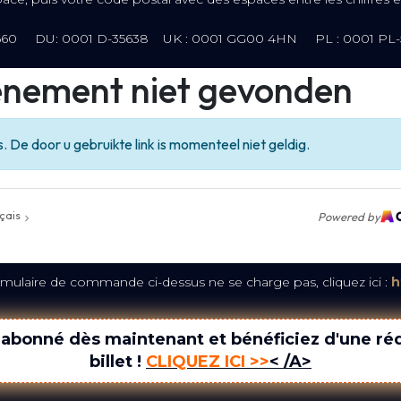
-0660
DU: 0001 D-35638
UK : 0001 GG00 4HN PL : 0001 PL-
 formulaire de commande ci-dessus ne se charge pas, cliquez ici :
h
abonné dès maintenant et bénéficiez d'une réd
billet !
CLIQUEZ ICI >>
< /A>