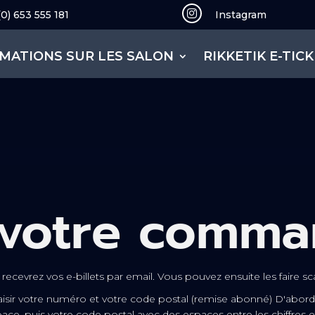
(0) 653 555 181

Instagram
MATIONS SUR LES SALON
RIKKETIK E-TIC
r votre comm
ecevrez vos e-billets par email. Vous pouvez ensuite les faire sca
aisir votre numéro et votre code postal (remise abonné)
D'abord 
espace, puis votre code postal avec des espaces entre les chiffres 