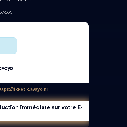
57-500
ttps://rikketik.avayo.nl
uction immédiate sur votre E-